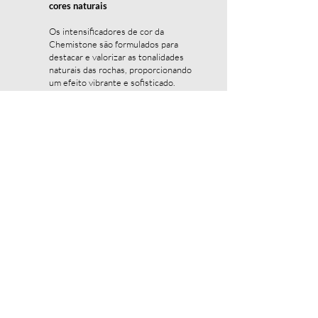
cores naturais
Os intensificadores de cor da
Chemistone são formulados para
destacar e valorizar as tonalidades
naturais das rochas, proporcionando
um efeito vibrante e sofisticado.
Além do realce estético, criam uma
camada de proteção extra contra
desgastes e intempéries.
Destaques:
✔ Realça a cor e o brilho das
superfícies
✔ Protege contra desbotamento e
envelhecimento precoce
✔ Indicado para mármores,
quartzitos, granitos e pedras escuras
Conheça todos os nossos produtos