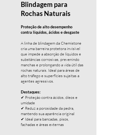
Blindagem para
Rochas Naturais
Proteção de alto desempenho
contra líquidos, ácidos e desgaste
A linha de blindagem da Chemistone
cria uma barreira protetora invisível
que impede a absorção de líquidos e
substâncias corrosivas, prevenindo
manchas e prolongando a vida útil das
rochas naturais. Ideal para áreas de
alto tráfego e superfícies sujeitas a
agentes agressivos.
Destaques:
✔ Proteção contra ácidos, óleos e
umidade
✔ Reduz a porosidade da pedra,
mantendo sua aparência original
✔ Ideal para bancadas, pisos,
fachadas e áreas externas